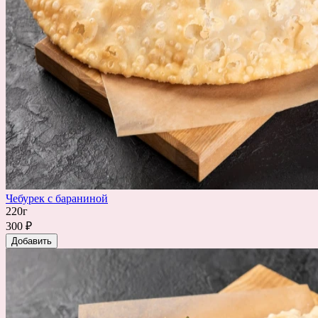
Чебурек с бараниной
220г
300 ₽
Добавить