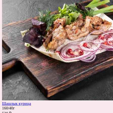
Шашлык курица
160/40г