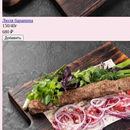
Люля баранина
150/40г
680 ₽
Добавить