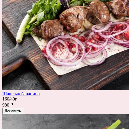
Шашлык баранина
160/40г
980 ₽
Добавить