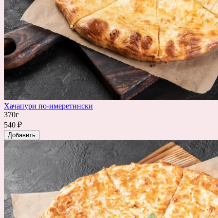
Хачапури по-имеретински
370г
540 ₽
Добавить