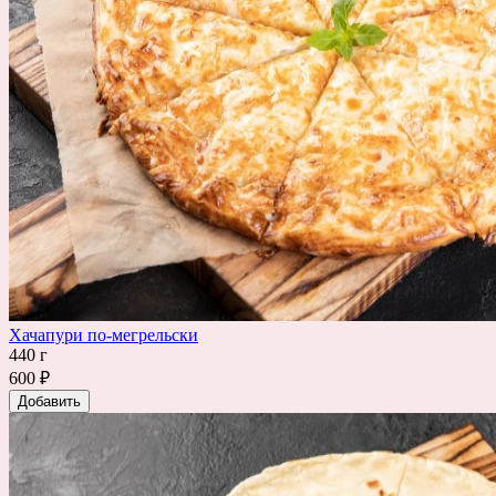
Хачапури по-мегрельски
440 г
600 ₽
Добавить